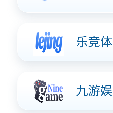
结合米
多因子
别