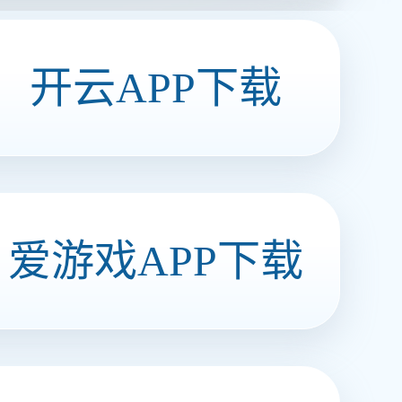
安全登录器
具
采用轻量化架构与加密访问机
Mac 与
制，适配多种设备系统，有效
，帮助用户稳
防劫持、防屏蔽，保障平台访
轻松绕过访
问安全性和数据一致性。
同步与内容
。
的活跃趋势。