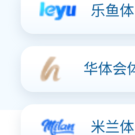
洛
杉
矶