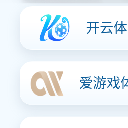
我们推出的原生应用覆盖体育、电竞等热门内容，
支持赛事查看、数据浏览与多端同步，结合高清直
播与智能提醒，为用户带来高效、流畅的体验。
依托米兰网页