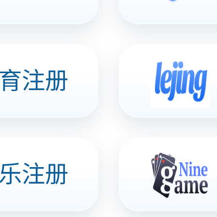
米兰网页版网络化安全体系
兰网页版平台架构，实现用户与数据全链路防护，构建系统级安
身份验证
网络防
登录、行为识
WAF规则、
、设备绑定
别、服务稳