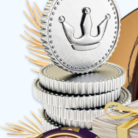
爱。
我们将继续秉持“
技术创新、用户至
台。