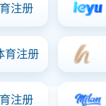
伦
北
敦
京
新
加
坡
巴
西