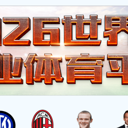
兰网页版
· 体育观看更
球迷专属的数字主场。
米兰网页版网页版
提供多终端支
与赛事推荐，让你随时随地畅享体育内容。
网页端入口
下载APP