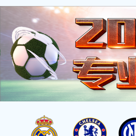
米
连接你的赛事视野，打造