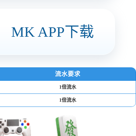
计
、行为追
源支持
直播平台。