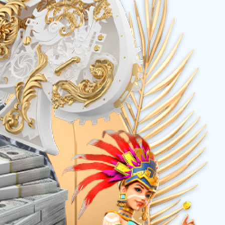
于成为全球领先的米兰网页版平