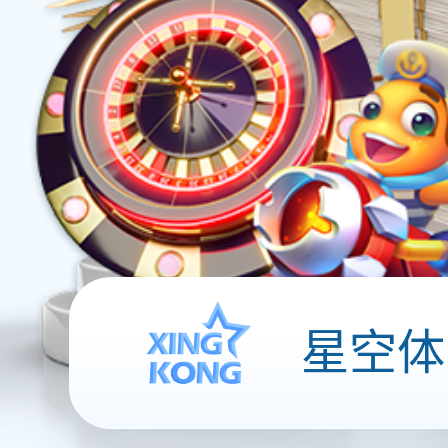
米兰网页版全站App