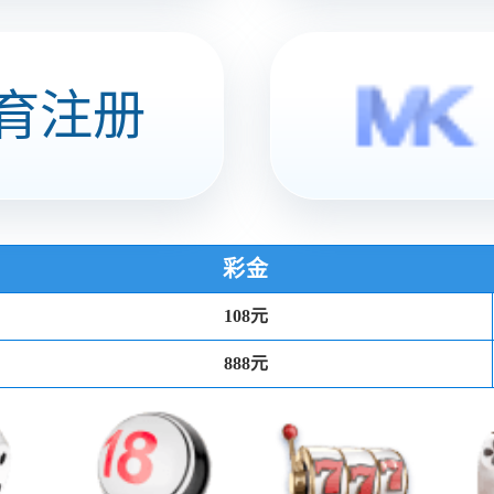
安全核心
数据加密
行为审
密、权限分级、
关键操作日志
存储隔离
踪、风险溯
新手上路 · 常见问题流程解答
观看赛事，常见使用疑问一次解答，助你快速上手 米兰网页版 体育